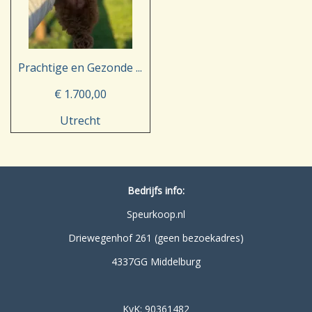
Prachtige en Gezonde ...
€ 1.700,00
Utrecht
Bedrijfs info:
Speurkoop.nl
Driewegenhof 261 (geen bezoekadres)
4337GG Middelburg
KvK: 90361482