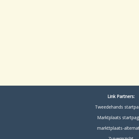
Link Partners:
Tweedehands startpa
Marktplaats startpag
markttplaats-alternat
Zuiverinzicht