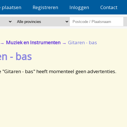
e plaatsen
Registreren
Inloggen
Contact
Muziek en Instrumenten
Gitaren - bas
en - bas
e "Gitaren - bas" heeft momenteel geen advertenties.