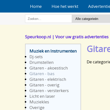
Home
Hoe het werkt
Advertenti
Speurkoop.nl | Voor uw gratis advertenties
Gitar
Muziek en Instrumenten
Dj-sets
De categori
Drumstellen
Gitaren - akoestisch
Gitaren - bas
Gitaren - elektrisch
Gitaren - overig
Gitaren - versterkers
Licht en laser
Muziekles
Overige