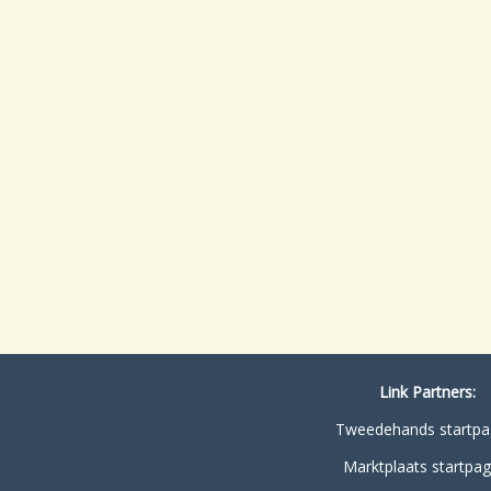
Link Partners:
Tweedehands startpa
Marktplaats startpag