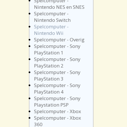
Spelcomputer -
Nintendo NES en SNES
Spelcomputer -
Nintendo Switch
Spelcomputer -
Nintendo Wii
Spelcomputer - Overig
Spelcomputer - Sony
PlayStation 1
Spelcomputer - Sony
PlayStation 2
Spelcomputer - Sony
PlayStation 3
Spelcomputer - Sony
PlayStation 4
Spelcomputer - Sony
Playstation PSP
Spelcomputer - Xbox
Spelcomputer - Xbox
360