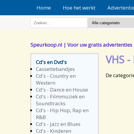
Home
Hoe het werkt
Advertenti
Speurkoop.nl | Voor uw gratis advertenties
VHS - 
Cd's en Dvd's
Cassettebandjes
De categori
Cd's - Country en
Western
Cd's - Dance en House
Cd's - Filmmuziek en
Soundtracks
Cd's - Hip Hop, Rap en
R&B
Cd's - Jazz en Blues
Cd's - Kinderen