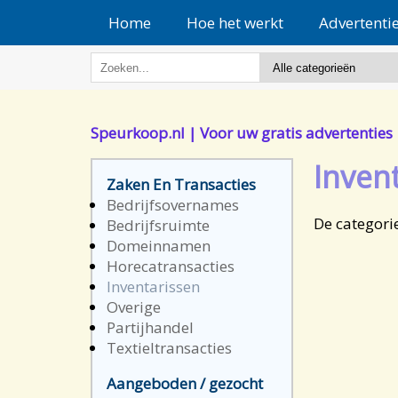
Home
Hoe het werkt
Advertenti
Speurkoop.nl | Voor uw gratis advertenties
Inven
Zaken En Transacties
Bedrijfsovernames
De categori
Bedrijfsruimte
Domeinnamen
Horecatransacties
Inventarissen
Overige
Partijhandel
Textieltransacties
Aangeboden / gezocht