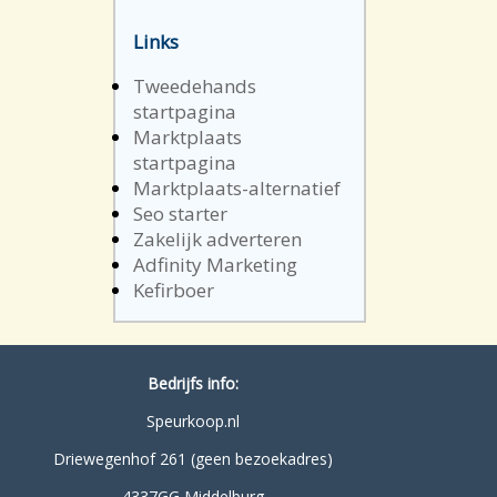
Links
Tweedehands
startpagina
Marktplaats
startpagina
Marktplaats-alternatief
Seo starter
Zakelijk adverteren
Adfinity Marketing
Kefirboer
Bedrijfs info:
Speurkoop.nl
Driewegenhof 261 (geen bezoekadres)
4337GG Middelburg