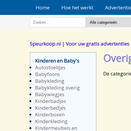
Home
Hoe het werkt
Advertenti
Speurkoop.nl | Voor uw gratis advertenties
Overi
Kinderen en Baby's
Autostoeltjes
De categori
Babyfoons
Babykleding
Babykleding overig
Babywiegjes
Kinderbadjes
Kinderbedjes
Kinderboxen
Kinderkleding
Kindermeubels en