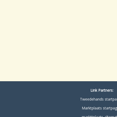
Link Partners:
Tweedehands startpa
Marktplaats startpag
markttplaats-alternat