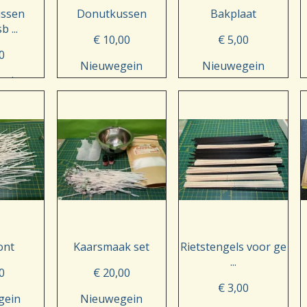
ssen
Donutkussen
Bakplaat
 ...
€ 10,00
€ 5,00
0
Nieuwegein
Nieuwegein
gein
ont
Kaarsmaak set
Rietstengels voor ge
...
0
€ 20,00
€ 3,00
gein
Nieuwegein