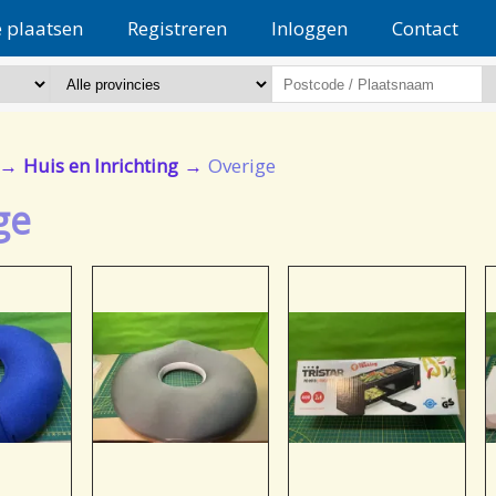
e plaatsen
Registreren
Inloggen
Contact
Huis en Inrichting
Overige
ge