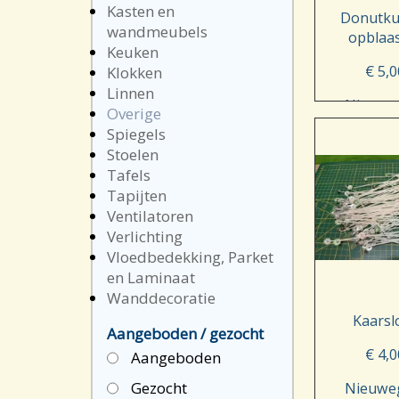
Kasten en
Donutku
wandmeubels
opblaasb
Keuken
€ 5,0
Klokken
Linnen
Nieuwe
Overige
Spiegels
Stoelen
Tafels
Tapijten
Ventilatoren
Verlichting
Vloedbedekking, Parket
en Laminaat
Wanddecoratie
Kaarsl
Aangeboden / gezocht
€ 4,0
Aangeboden
Gezocht
Nieuwe