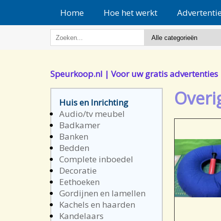
Home
Hoe het werkt
Advertenti
Speurkoop.nl | Voor uw gratis advertenties
Overi
Huis en Inrichting
Audio/tv meubel
Badkamer
Banken
Bedden
Complete inboedel
Decoratie
Eethoeken
Gordijnen en lamellen
Kachels en haarden
Kandelaars